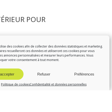
TÉRIEUR POUR
tilise des cookies afin de collecter des données statistiques et marketing.
is. Ils permettent d’obtenir un sol
ires recueilleront ces données et utiliseront ces cookies pour vous
ficace et assez économique,
s annonces personnalisées et mesurer leurs performances. Vous
euvent s’en mettre partout et les
oquer votre consentement à tout moment.
t une durée de vie plus longue, mais
evêtement grené de caoutchouc ou
ants face à toutes épreuves. Une
 accepter
Refuser
Préférences
le gel. En plus, son nettoyage est
fessionnels.
Politique de cookies
Confidentialité et données personnelles
EMENT DE SOL