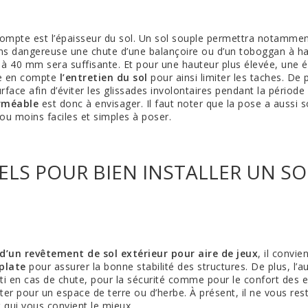
 compte est l’épaisseur du sol. Un sol souple permettra notamme
ns dangereuse une chute d’une balançoire ou d’un toboggan à h
 à 40 mm sera suffisante. Et pour une hauteur plus élevée, une
re en compte
l’entretien du sol
pour ainsi limiter les taches. De 
rface afin d’éviter les glissades involontaires pendant la période
erméable
est donc à envisager. Il faut noter que la pose a aussi 
ou moins faciles et simples à poser.
IELS POUR BIEN INSTALLER UN S
n d’un revêtement de sol extérieur pour aire de jeux
, il convi
plate
pour assurer la bonne stabilité des structures. De plus, l’au
i en cas de chute, pour la sécurité comme pour le confort des enf
ter pour un espace de terre ou d’herbe. À présent, il ne vous res
x
qui vous convient le mieux.