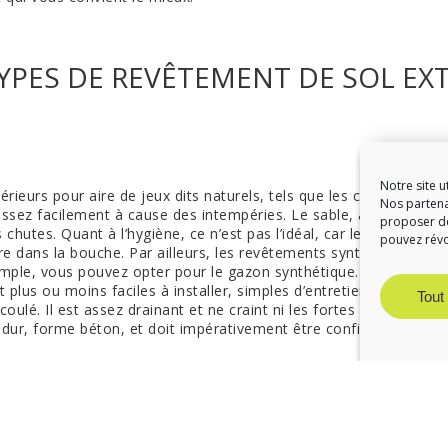
TYPES DE REVÊTEMENT DE SOL EX
Notre site u
érieurs pour aire de jeux dits naturels, tels que les copeaux de bo
Nos partena
assez facilement à cause des intempéries. Le sable, à la fois ef
proposer de
 chutes. Quant à l’hygiène, ce n’est pas l’idéal, car les enfants p
pouvez rév
tre dans la bouche. Par ailleurs, les revêtements synthétiques on
xemple, vous pouvez opter pour le gazon synthétique. C’est un r
t plus ou moins faciles à installer, simples d’entretien et résist
Tout
oulé. Il est assez drainant et ne craint ni les fortes chaleurs ni 
ol dur, forme béton, et doit impérativement être confiée à des pro
SE LOISIRS » POUR VOTRE REVÊT